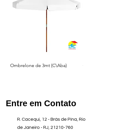
Ombrelone de 3mt (C\Aba)
Ombrelone de 3mt (S\
Entre em Contato
R. Cacequi, 12 - Brás de Pina, Rio
de Janeiro - RJ,
21210-760